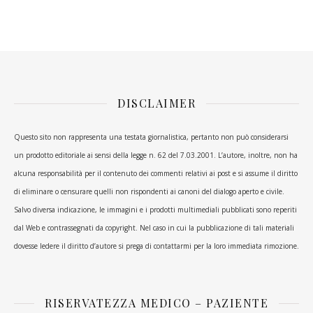
DISCLAIMER
Questo sito non rappresenta una testata giornalistica, pertanto non può considerarsi
un prodotto editoriale ai sensi della legge n. 62 del 7.03.2001. L’autore, inoltre, non ha
alcuna responsabilità per il contenuto dei commenti relativi ai post e si assume il diritto
di eliminare o censurare quelli non rispondenti ai canoni del dialogo aperto e civile.
Salvo diversa indicazione, le immagini e i prodotti multimediali pubblicati sono reperiti
dal Web e contrassegnati da copyright. Nel caso in cui la pubblicazione di tali materiali
dovesse ledere il diritto d’autore si prega di contattarmi per la loro immediata rimozione.
RISERVATEZZA MEDICO – PAZIENTE