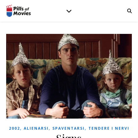
,
,
,
2002
ALIENARSI
SPAVENTARSI
TENDERE I NERVI