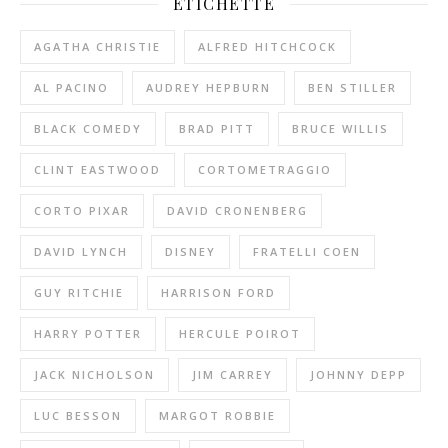
ETICHETTE
AGATHA CHRISTIE
ALFRED HITCHCOCK
AL PACINO
AUDREY HEPBURN
BEN STILLER
BLACK COMEDY
BRAD PITT
BRUCE WILLIS
CLINT EASTWOOD
CORTOMETRAGGIO
CORTO PIXAR
DAVID CRONENBERG
DAVID LYNCH
DISNEY
FRATELLI COEN
GUY RITCHIE
HARRISON FORD
HARRY POTTER
HERCULE POIROT
JACK NICHOLSON
JIM CARREY
JOHNNY DEPP
LUC BESSON
MARGOT ROBBIE