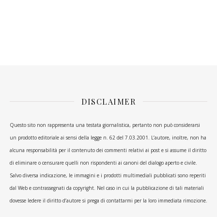
DISCLAIMER
Questo sito non rappresenta una testata giornalistica, pertanto non può considerarsi
un prodotto editoriale ai sensi della legge n. 62 del 7.03.2001. L’autore, inoltre, non ha
alcuna responsabilità per il contenuto dei commenti relativi ai post e si assume il diritto
di eliminare o censurare quelli non rispondenti ai canoni del dialogo aperto e civile.
Salvo diversa indicazione, le immagini e i prodotti multimediali pubblicati sono reperiti
dal Web e contrassegnati da copyright. Nel caso in cui la pubblicazione di tali materiali
dovesse ledere il diritto d’autore si prega di contattarmi per la loro immediata rimozione.