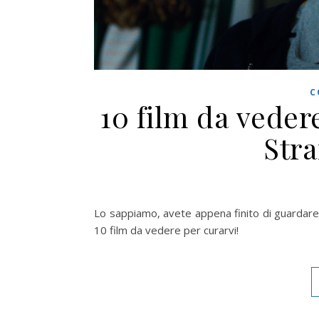
C
10 film da vedere
Str
Lo sappiamo, avete appena finito di guardare S
10 film da vedere per curarvi!