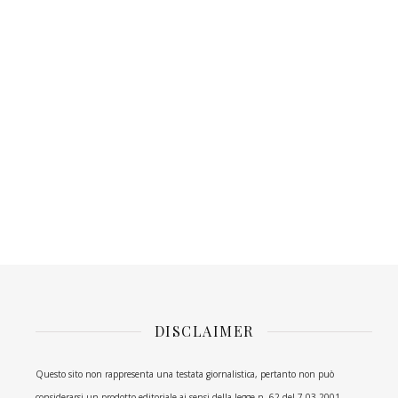
DISCLAIMER
Questo sito non rappresenta una testata giornalistica, pertanto non può
considerarsi un prodotto editoriale ai sensi della legge n. 62 del 7.03.2001.