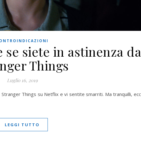
ONTROINDICAZIONI
 se siete in astinenza d
anger Things
Luglio 16, 2019
tranger Things su Netflix e vi sentite smarriti. Ma tranquilli, ec
LEGGI TUTTO