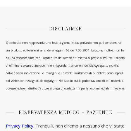
DISCLAIMER
Questo sito non rappresenta una testata giornalistica, pertanto non può considerarsi
un prodotto editoriale ai sensi della legge n. 62 del 7.03.2001. L’autore, inoltre, non ha
alcuna responsabilità per il contenuto dei commenti relativi ai post e si assume il diritto
di eliminare o censurare quelli non rispondenti ai canoni del dialogo aperto e civile.
Salvo diversa indicazione, le immagini e i prodotti multimediali pubblicati sono reperiti
dal Web e contrassegnati da copyright. Nel caso in cui la pubblicazione di tali materiali
dovesse ledere il diritto d’autore si prega di contattarmi per la loro immediata rimozione.
RISERVATEZZA MEDICO – PAZIENTE
Privacy Policy
. Tranquilli, non diremo a nessuno che vi state