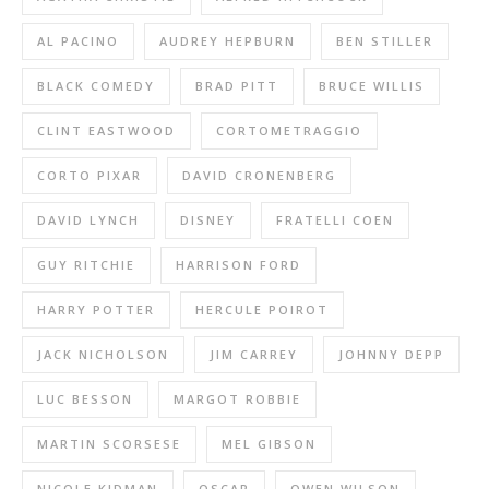
AL PACINO
AUDREY HEPBURN
BEN STILLER
BLACK COMEDY
BRAD PITT
BRUCE WILLIS
CLINT EASTWOOD
CORTOMETRAGGIO
CORTO PIXAR
DAVID CRONENBERG
DAVID LYNCH
DISNEY
FRATELLI COEN
GUY RITCHIE
HARRISON FORD
HARRY POTTER
HERCULE POIROT
JACK NICHOLSON
JIM CARREY
JOHNNY DEPP
LUC BESSON
MARGOT ROBBIE
MARTIN SCORSESE
MEL GIBSON
NICOLE KIDMAN
OSCAR
OWEN WILSON