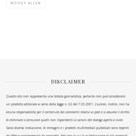
WOODY ALLEN
DISCLAIMER
Questo sito non rappresenta una testata giornalistica, pertanto non può considerarsi
un prodotto editoriale ai sensi della legge n. 62 del 7.03.2001. L’autore, inoltre, non ha
alcuna responsabilità per il contenuto dei commenti relativi ai post e si assume il diritto
di eliminare o censurare quelli non rispondenti ai canoni del dialogo aperto e civile.
Salvo diversa indicazione, le immagini e i prodotti multimediali pubblicati sono reperiti
dal Web e contrassegnati da copyright. Nel caso in cui la pubblicazione di tali materiali