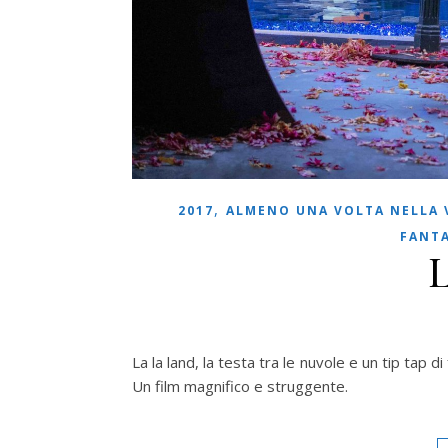
,
2017
ALMENO UNA VOLTA NELLA 
FANTA
L
La la land, la testa tra le nuvole e un tip tap d
Un film magnifico e struggente.