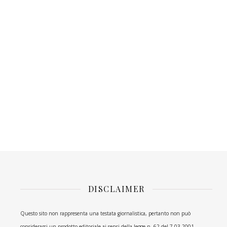
DISCLAIMER
Questo sito non rappresenta una testata giornalistica, pertanto non può
considerarsi un prodotto editoriale ai sensi della legge n. 62 del 7.03.2001.