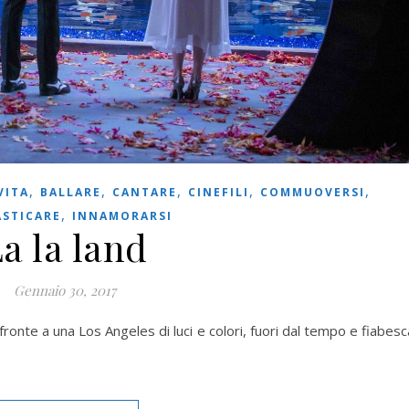
,
,
,
,
,
VITA
BALLARE
CANTARE
CINEFILI
COMMUOVERSI
,
STICARE
INNAMORARSI
a la land
Gennaio 30, 2017
i fronte a una Los Angeles di luci e colori, fuori dal tempo e fiabesc