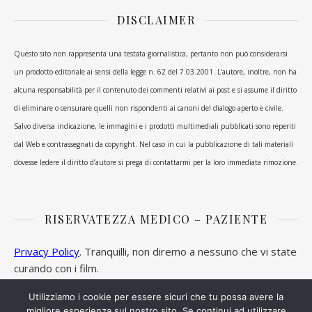
DISCLAIMER
Questo sito non rappresenta una testata giornalistica, pertanto non può considerarsi
un prodotto editoriale ai sensi della legge n. 62 del 7.03.2001. L’autore, inoltre, non ha
alcuna responsabilità per il contenuto dei commenti relativi ai post e si assume il diritto
di eliminare o censurare quelli non rispondenti ai canoni del dialogo aperto e civile.
Salvo diversa indicazione, le immagini e i prodotti multimediali pubblicati sono reperiti
dal Web e contrassegnati da copyright. Nel caso in cui la pubblicazione di tali materiali
dovesse ledere il diritto d’autore si prega di contattarmi per la loro immediata rimozione.
RISERVATEZZA MEDICO – PAZIENTE
Privacy Policy
. Tranquilli, non diremo a nessuno che vi state
curando con i film.
Utilizziamo i cookie per essere sicuri che tu possa avere la
migliore esperienza sul nostro sito. Se continui ad utilizzare