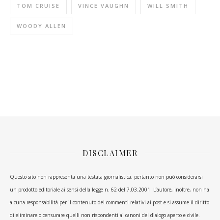
TOM CRUISE
VINCE VAUGHN
WILL SMITH
WOODY ALLEN
DISCLAIMER
Questo sito non rappresenta una testata giornalistica, pertanto non può considerarsi
un prodotto editoriale ai sensi della legge n. 62 del 7.03.2001. L’autore, inoltre, non ha
alcuna responsabilità per il contenuto dei commenti relativi ai post e si assume il diritto
di eliminare o censurare quelli non rispondenti ai canoni del dialogo aperto e civile.