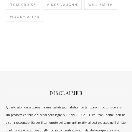
TOM CRUISE
VINCE VAUGHN
WILL SMITH
WOODY ALLEN
DISCLAIMER
Questo sito non rappresenta una testata giornalistica, pertanto non può considerarsi
un prodotto editoriale ai sensi della legge n. 62 del 7.03.2001. L’autore, inoltre, non ha
alcuna responsabilità per il contenuto dei commenti relativi ai post e si assume il diritto
di eliminare o censurare quelli non rispondenti ai canoni del dialogo aperto e civile.