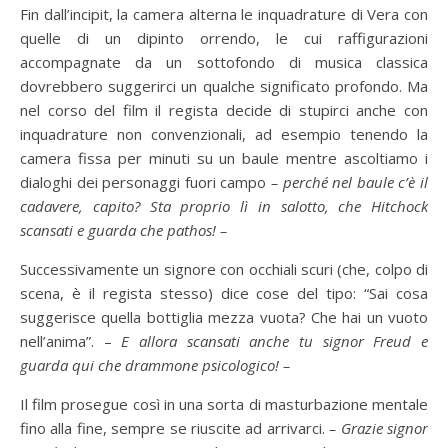
Fin dall’incipit, la camera alterna le inquadrature di Vera con
quelle di un dipinto orrendo, le cui raffigurazioni
accompagnate da un sottofondo di musica classica
dovrebbero suggerirci un qualche significato profondo. Ma
nel corso del film il regista decide di stupirci anche con
inquadrature non convenzionali, ad esempio tenendo la
camera fissa per minuti su un baule mentre ascoltiamo i
dialoghi dei personaggi fuori campo
– perché nel baule c’è il
cadavere, capito? Sta proprio lì in salotto, che Hitchock
scansati e guarda che pathos! –
Successivamente un signore con occhiali scuri (che, colpo di
scena, è il regista stesso) dice cose del tipo: “Sai cosa
suggerisce quella bottiglia mezza vuota? Che hai un vuoto
nell’anima”. –
E allora scansati anche tu signor Freud e
guarda qui che drammone psicologico! –
Il film prosegue così in una sorta di masturbazione mentale
fino alla fine, sempre se riuscite ad arrivarci.
– Grazie signor