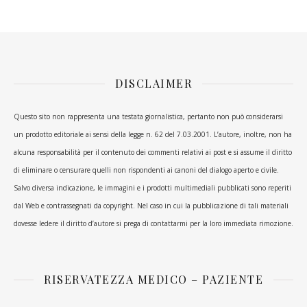
DISCLAIMER
Questo sito non rappresenta una testata giornalistica, pertanto non può considerarsi
un prodotto editoriale ai sensi della legge n. 62 del 7.03.2001. L’autore, inoltre, non ha
alcuna responsabilità per il contenuto dei commenti relativi ai post e si assume il diritto
di eliminare o censurare quelli non rispondenti ai canoni del dialogo aperto e civile.
Salvo diversa indicazione, le immagini e i prodotti multimediali pubblicati sono reperiti
dal Web e contrassegnati da copyright. Nel caso in cui la pubblicazione di tali materiali
dovesse ledere il diritto d’autore si prega di contattarmi per la loro immediata rimozione.
RISERVATEZZA MEDICO – PAZIENTE