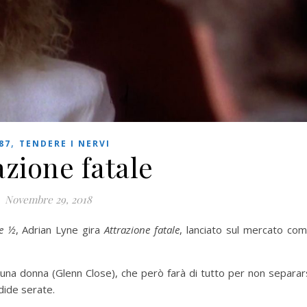
,
87
TENDERE I NERVI
azione fatale
Novembre 29, 2018
 e ½
, Adrian Lyne gira
Attrazione fatale
, lanciato sul mercato co
 una donna (Glenn Close), che però farà di tutto per non separar
dide serate.