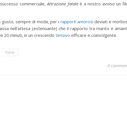
o successo commerciale,
Attrazione fatale
è a nostro avviso un fi
un gusto, sempre di moda, per i
rapporti amorosi
deviati e morbos
passa nell’attesa (estenuante) che il rapporto tra marito e aman
mi 20 minuti, in un crescendo
tensivo
efficace e coinvolgente.
Oscar
0 commen