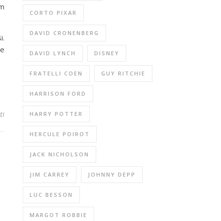
lm
CORTO PIXAR
DAVID CRONENBERG
i.
te
DAVID LYNCH
DISNEY
FRATELLI COEN
GUY RITCHIE
HARRISON FORD
ti
HARRY POTTER
HERCULE POIROT
JACK NICHOLSON
JIM CARREY
JOHNNY DEPP
LUC BESSON
MARGOT ROBBIE