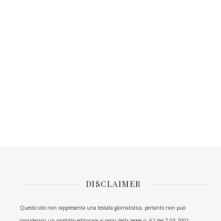
DISCLAIMER
Questo sito non rappresenta una testata giornalistica, pertanto non può
considerarsi un prodotto editoriale ai sensi della legge n. 62 del 7.03.2001.