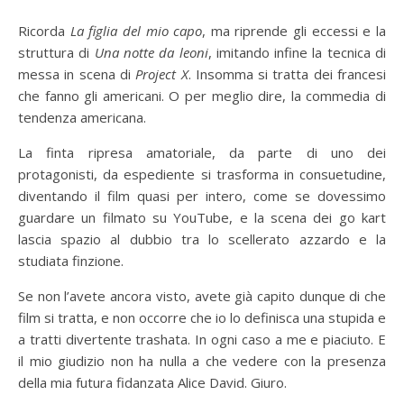
Ricorda
La figlia del mio capo
, ma riprende gli eccessi e la
struttura di
Una notte da leoni
, imitando infine la tecnica di
messa in scena di
Project X
. Insomma si tratta dei francesi
che fanno gli americani. O per meglio dire, la commedia di
tendenza americana.
La finta ripresa amatoriale, da parte di uno dei
protagonisti, da espediente si trasforma in consuetudine,
diventando il film quasi per intero, come se dovessimo
guardare un filmato su YouTube, e la scena dei go kart
lascia spazio al dubbio tra lo scellerato azzardo e la
studiata finzione.
Se non l’avete ancora visto, avete già capito dunque di che
film si tratta, e non occorre che io lo definisca una stupida e
a tratti divertente trashata. In ogni caso a me e piaciuto. E
il mio giudizio non ha nulla a che vedere con la presenza
della mia futura fidanzata Alice David. Giuro.