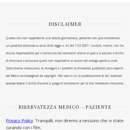
DISCLAIMER
Questo sito non rappresenta una testata giornalistica, pertanto non può considerarsi
un prodotto editoriale ai sensi della legge n. 62 del 7.03.2001. L’autore, inoltre, non ha
alcuna responsabilità per il contenuto dei commenti relativi ai post e si assume il diritto
di eliminare o censurare quelli non rispondenti ai canoni del dialogo aperto e civile.
Salvo diversa indicazione, le immagini e i prodotti multimediali pubblicati sono reperiti
dal Web e contrassegnati da copyright. Nel caso in cui la pubblicazione di tali materiali
dovesse ledere il diritto d’autore si prega di contattarmi per la loro immediata rimozione.
RISERVATEZZA MEDICO – PAZIENTE
Privacy Policy
. Tranquilli, non diremo a nessuno che vi state
curando con i film.