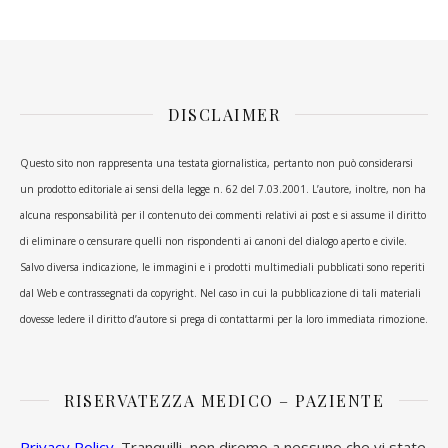
DISCLAIMER
Questo sito non rappresenta una testata giornalistica, pertanto non può considerarsi
un prodotto editoriale ai sensi della legge n. 62 del 7.03.2001. L’autore, inoltre, non ha
alcuna responsabilità per il contenuto dei commenti relativi ai post e si assume il diritto
di eliminare o censurare quelli non rispondenti ai canoni del dialogo aperto e civile.
Salvo diversa indicazione, le immagini e i prodotti multimediali pubblicati sono reperiti
dal Web e contrassegnati da copyright. Nel caso in cui la pubblicazione di tali materiali
dovesse ledere il diritto d’autore si prega di contattarmi per la loro immediata rimozione.
RISERVATEZZA MEDICO – PAZIENTE
Privacy Policy
. Tranquilli, non diremo a nessuno che vi state