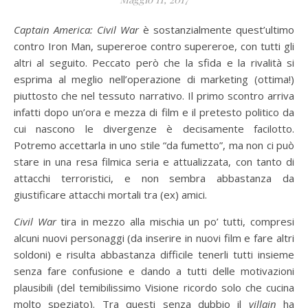
Captain America: Civil War
è sostanzialmente quest’ultimo
contro Iron Man, supereroe contro supereroe, con tutti gli
altri al seguito. Peccato però che la sfida e la rivalità si
esprima al meglio nell’operazione di marketing (ottima!)
piuttosto che nel tessuto narrativo. Il primo scontro arriva
infatti dopo un’ora e mezza di film e il pretesto politico da
cui nascono le divergenze è decisamente facilotto.
Potremo accettarla in uno stile “da fumetto”, ma non ci può
stare in una resa filmica seria e attualizzata, con tanto di
attacchi terroristici, e non sembra abbastanza da
giustificare attacchi mortali tra (ex) amici.
Civil War
tira in mezzo alla mischia un po’ tutti, compresi
alcuni nuovi personaggi (da inserire in nuovi film e fare altri
soldoni) e risulta abbastanza difficile tenerli tutti insieme
senza fare confusione e dando a tutti delle motivazioni
plausibili (del temibilissimo Visione ricordo solo che cucina
molto speziato). Tra questi senza dubbio il
villain
ha