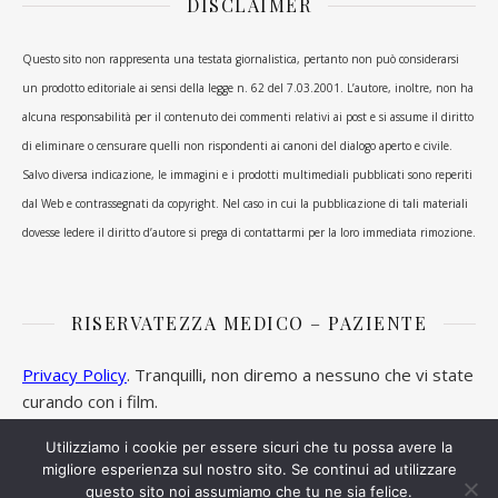
DISCLAIMER
Questo sito non rappresenta una testata giornalistica, pertanto non può considerarsi
un prodotto editoriale ai sensi della legge n. 62 del 7.03.2001. L’autore, inoltre, non ha
alcuna responsabilità per il contenuto dei commenti relativi ai post e si assume il diritto
di eliminare o censurare quelli non rispondenti ai canoni del dialogo aperto e civile.
Salvo diversa indicazione, le immagini e i prodotti multimediali pubblicati sono reperiti
dal Web e contrassegnati da copyright. Nel caso in cui la pubblicazione di tali materiali
dovesse ledere il diritto d’autore si prega di contattarmi per la loro immediata rimozione.
RISERVATEZZA MEDICO – PAZIENTE
Privacy Policy
. Tranquilli, non diremo a nessuno che vi state
curando con i film.
Utilizziamo i cookie per essere sicuri che tu possa avere la
migliore esperienza sul nostro sito. Se continui ad utilizzare
questo sito noi assumiamo che tu ne sia felice.