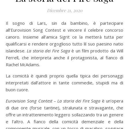
Dicembre 21, 2020
Il sogno di Lars, sin da bambino, è partecipare
all’Eurovision Song Contest e vincere il celebre concorso
canoro. Insieme all’amica Sigrit ce la metterà tutta per
qualificarsi e rendere orgoglioso tutto lil suo paesino natio
islandese.
La storia dei Fire Saga
è un film prodotto da Will
Ferrell, che interpreta anche il protagonista, al fianco di
Rachel McAdams.
La comicità è quindi proprio quella tipica dei personaggi
interpretati dall’attore in tante commedie, stupidi ma di
buon cuore.
Eurovision Song Contest – La storia dei Fire Saga
è un’opera
di due ore (forse tantine), stralunata e stravagante, che
offre un intrattenimento leggero sollazzando tra un genere
e l’altro. A fianco della comicità demenziale e della
componente musicale, con un tocco di macabro, soggiace