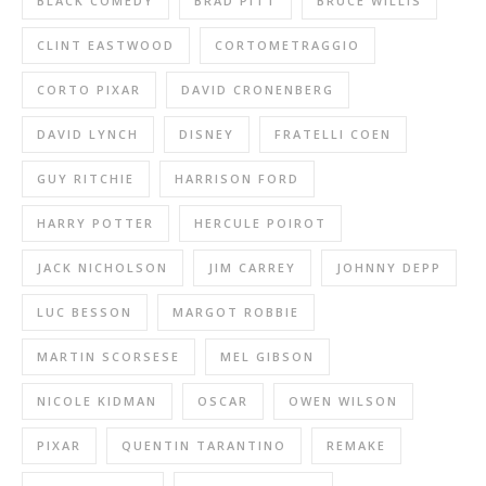
BLACK COMEDY
BRAD PITT
BRUCE WILLIS
CLINT EASTWOOD
CORTOMETRAGGIO
CORTO PIXAR
DAVID CRONENBERG
DAVID LYNCH
DISNEY
FRATELLI COEN
GUY RITCHIE
HARRISON FORD
HARRY POTTER
HERCULE POIROT
JACK NICHOLSON
JIM CARREY
JOHNNY DEPP
LUC BESSON
MARGOT ROBBIE
MARTIN SCORSESE
MEL GIBSON
NICOLE KIDMAN
OSCAR
OWEN WILSON
PIXAR
QUENTIN TARANTINO
REMAKE