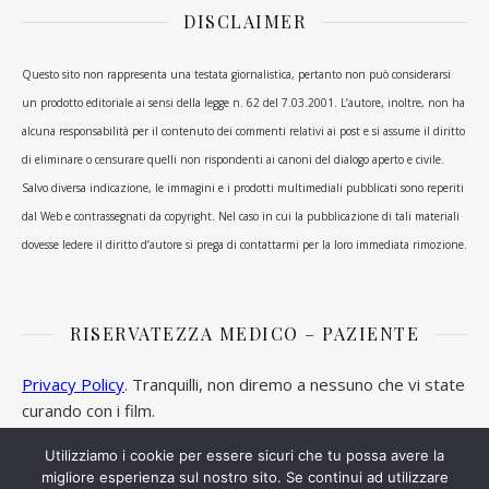
DISCLAIMER
Questo sito non rappresenta una testata giornalistica, pertanto non può considerarsi
un prodotto editoriale ai sensi della legge n. 62 del 7.03.2001. L’autore, inoltre, non ha
alcuna responsabilità per il contenuto dei commenti relativi ai post e si assume il diritto
di eliminare o censurare quelli non rispondenti ai canoni del dialogo aperto e civile.
Salvo diversa indicazione, le immagini e i prodotti multimediali pubblicati sono reperiti
dal Web e contrassegnati da copyright. Nel caso in cui la pubblicazione di tali materiali
dovesse ledere il diritto d’autore si prega di contattarmi per la loro immediata rimozione.
RISERVATEZZA MEDICO – PAZIENTE
Privacy Policy
. Tranquilli, non diremo a nessuno che vi state
curando con i film.
Utilizziamo i cookie per essere sicuri che tu possa avere la
migliore esperienza sul nostro sito. Se continui ad utilizzare