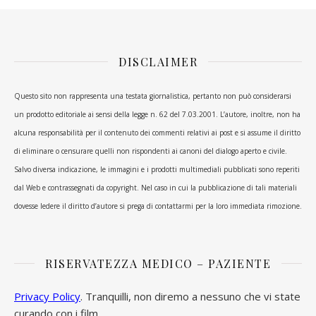
DISCLAIMER
Questo sito non rappresenta una testata giornalistica, pertanto non può considerarsi
un prodotto editoriale ai sensi della legge n. 62 del 7.03.2001. L’autore, inoltre, non ha
alcuna responsabilità per il contenuto dei commenti relativi ai post e si assume il diritto
di eliminare o censurare quelli non rispondenti ai canoni del dialogo aperto e civile.
Salvo diversa indicazione, le immagini e i prodotti multimediali pubblicati sono reperiti
dal Web e contrassegnati da copyright. Nel caso in cui la pubblicazione di tali materiali
dovesse ledere il diritto d’autore si prega di contattarmi per la loro immediata rimozione.
RISERVATEZZA MEDICO – PAZIENTE
Privacy Policy
. Tranquilli, non diremo a nessuno che vi state
curando con i film.