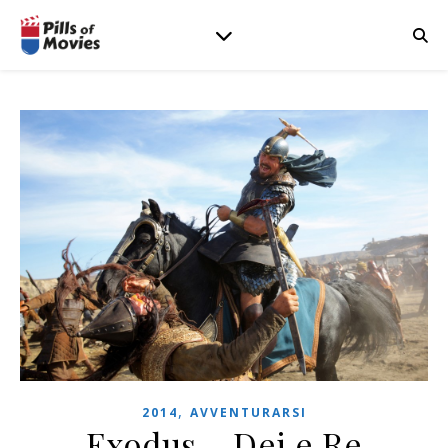
,
2014
AVVENTURARSI
Exodus – Dei e Re