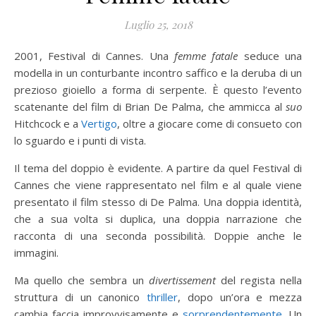
Luglio 25, 2018
2001, Festival di Cannes. Una
femme fatale
seduce una
modella in un conturbante incontro saffico e la deruba di un
prezioso gioiello a forma di serpente. È questo l’evento
scatenante del film di Brian De Palma, che ammicca al
suo
Hitchcock e a
Vertigo
, oltre a giocare come di consueto con
lo sguardo e i punti di vista.
Il tema del doppio è evidente. A partire da quel Festival di
Cannes che viene rappresentato nel film e al quale viene
presentato il film stesso di De Palma. Una doppia identità,
che a sua volta si duplica, una doppia narrazione che
racconta di una seconda possibilità. Doppie anche le
immagini.
Ma quello che sembra un
divertissement
del regista nella
struttura di un canonico
thriller
, dopo un’ora e mezza
cambia faccia improvvisamente e
sorprendentemente
. Un