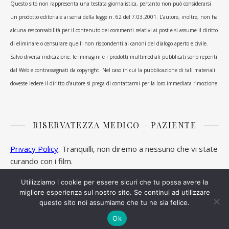
Questo sito non rappresenta una testata giornalistica, pertanto non può considerarsi
un prodotto editoriale ai sensi della legge n. 62 del 7.03.2001. L’autore, inoltre, non ha
alcuna responsabilità per il contenuto dei commenti relativi ai post e si assume il diritto
di eliminare o censurare quelli non rispondenti ai canoni del dialogo aperto e civile.
Salvo diversa indicazione, le immagini e i prodotti multimediali pubblicati sono reperiti
dal Web e contrassegnati da copyright. Nel caso in cui la pubblicazione di tali materiali
dovesse ledere il diritto d’autore si prega di contattarmi per la loro immediata rimozione.
RISERVATEZZA MEDICO – PAZIENTE
Privacy Policy
. Tranquilli, non diremo a nessuno che vi state
curando con i film.
Utilizziamo i cookie per essere sicuri che tu possa avere la
migliore esperienza sul nostro sito. Se continui ad utilizzare
questo sito noi assumiamo che tu ne sia felice.
Ashe Tema di
WP Royal
.
Ok