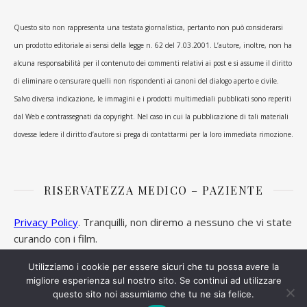
Questo sito non rappresenta una testata giornalistica, pertanto non può considerarsi
un prodotto editoriale ai sensi della legge n. 62 del 7.03.2001. L’autore, inoltre, non ha
alcuna responsabilità per il contenuto dei commenti relativi ai post e si assume il diritto
di eliminare o censurare quelli non rispondenti ai canoni del dialogo aperto e civile.
Salvo diversa indicazione, le immagini e i prodotti multimediali pubblicati sono reperiti
dal Web e contrassegnati da copyright. Nel caso in cui la pubblicazione di tali materiali
dovesse ledere il diritto d’autore si prega di contattarmi per la loro immediata rimozione.
RISERVATEZZA MEDICO – PAZIENTE
Privacy Policy
. Tranquilli, non diremo a nessuno che vi state
curando con i film.
Utilizziamo i cookie per essere sicuri che tu possa avere la
migliore esperienza sul nostro sito. Se continui ad utilizzare
questo sito noi assumiamo che tu ne sia felice.