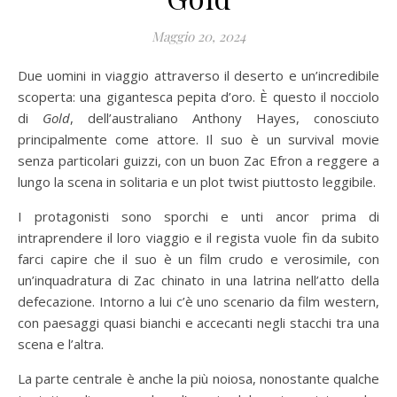
Maggio 20, 2024
Due uomini in viaggio attraverso il deserto e un’incredibile
scoperta: una gigantesca pepita d’oro. È questo il nocciolo
di
Gold
, dell’australiano Anthony Hayes, conosciuto
principalmente come attore. Il suo è un survival movie
senza particolari guizzi, con un buon Zac Efron a reggere a
lungo la scena in solitaria e un plot twist piuttosto leggibile.
I protagonisti sono sporchi e unti ancor prima di
intraprendere il loro viaggio e il regista vuole fin da subito
farci capire che il suo è un film crudo e verosimile, con
un’inquadratura di Zac chinato in una latrina nell’atto della
defecazione. Intorno a lui c’è uno scenario da film western,
con paesaggi quasi bianchi e accecanti negli stacchi tra una
scena e l’altra.
La parte centrale è anche la più noiosa, nonostante qualche