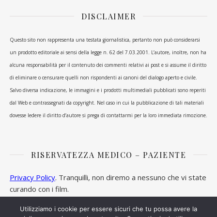
DISCLAIMER
Questo sito non rappresenta una testata giornalistica, pertanto non può considerarsi
un prodotto editoriale ai sensi della legge n. 62 del 7.03.2001. L’autore, inoltre, non ha
alcuna responsabilità per il contenuto dei commenti relativi ai post e si assume il diritto
di eliminare o censurare quelli non rispondenti ai canoni del dialogo aperto e civile.
Salvo diversa indicazione, le immagini e i prodotti multimediali pubblicati sono reperiti
dal Web e contrassegnati da copyright. Nel caso in cui la pubblicazione di tali materiali
dovesse ledere il diritto d’autore si prega di contattarmi per la loro immediata rimozione.
RISERVATEZZA MEDICO – PAZIENTE
Privacy Policy
. Tranquilli, non diremo a nessuno che vi state
curando con i film.
Utilizziamo i cookie per essere sicuri che tu possa avere la