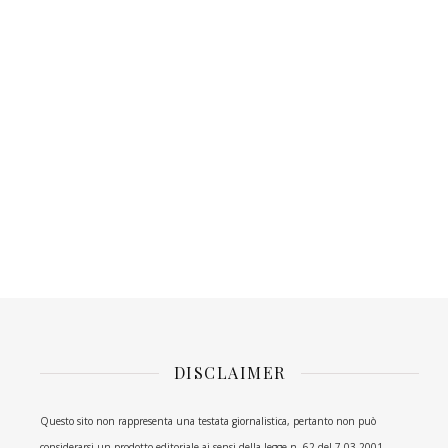
DISCLAIMER
Questo sito non rappresenta una testata giornalistica, pertanto non può
considerarsi un prodotto editoriale ai sensi della legge n. 62 del 7.03.2001.