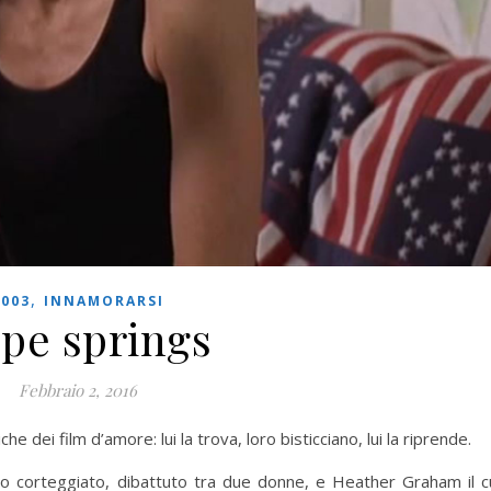
,
2003
INNAMORARSI
pe springs
Febbraio 2, 2016
che dei film d’amore: lui la trova, loro bisticciano, lui la riprende.
enuo corteggiato, dibattuto tra due donne, e Heather Graham il c