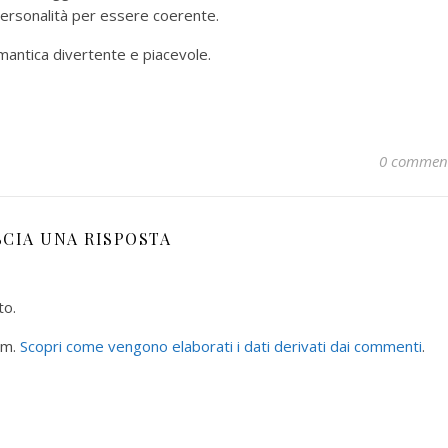
personalità per essere coerente.
ntica divertente e piacevole.
0 commen
SCIA UNA RISPOSTA
to.
am.
Scopri come vengono elaborati i dati derivati dai commenti
.