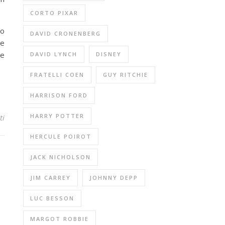
CORTO PIXAR
to
DAVID CRONENBERG
 e
re
DAVID LYNCH
DISNEY
FRATELLI COEN
GUY RITCHIE
HARRISON FORD
HARRY POTTER
ti
HERCULE POIROT
JACK NICHOLSON
JIM CARREY
JOHNNY DEPP
LUC BESSON
MARGOT ROBBIE