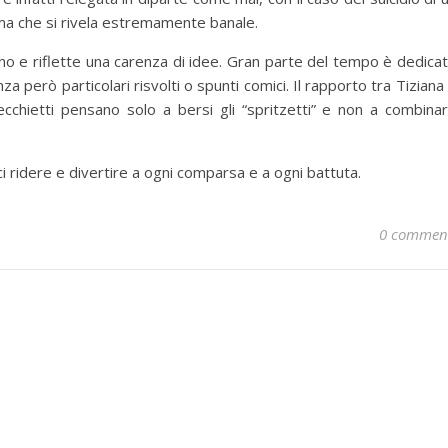
ma che si rivela estremamente banale.
ono e riflette una carenza di idee. Gran parte del tempo è dedica
enza però particolari risvolti o spunti comici. Il rapporto tra Tiziana
chietti pensano solo a bersi gli “spritzetti” e non a combina
rci ridere e divertire a ogni comparsa e a ogni battuta.
0 commen