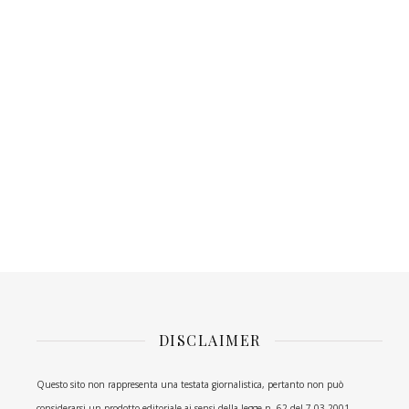
DISCLAIMER
Questo sito non rappresenta una testata giornalistica, pertanto non può
considerarsi un prodotto editoriale ai sensi della legge n. 62 del 7.03.2001.