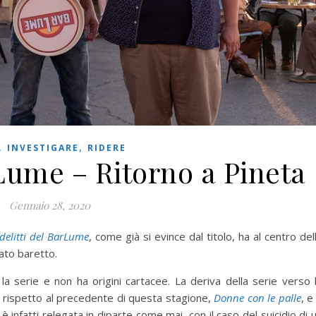
,
,
INVESTIGARE
RIDERE
rLume – Ritorno a Pineta
Gennaio 28, 2020
 delitti del BarLume
, come già si evince dal titolo, ha al centro del
mato baretto.
la serie e non ha origini cartacee. La deriva della serie verso 
 rispetto al precedente di questa stagione,
Donne con le palle
, e
 è infatti relegata in diparte come mai, con il caso del suicidio di 