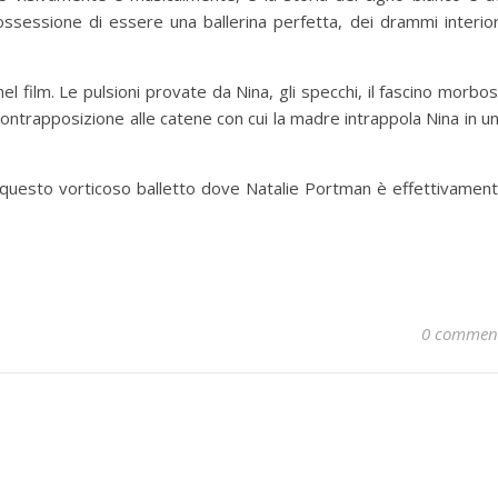
ossessione di essere una ballerina perfetta, dei drammi interior
 film. Le pulsioni provate da Nina, gli specchi, il fascino morbo
n contrapposizione alle catene con cui la madre intrappola Nina in u
 questo vorticoso balletto dove Natalie Portman è effettivamen
0 commen