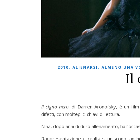
,
,
2010
ALIENARSI
ALMENO UNA VO
Il
Il cigno nero
, di Darren Aronofsky, è un fil
difetti, con molteplici chiavi di lettura.
Nina, dopo anni di duro allenamento, ha l’occas
Rappresentazione e realtà si uniscono, anch