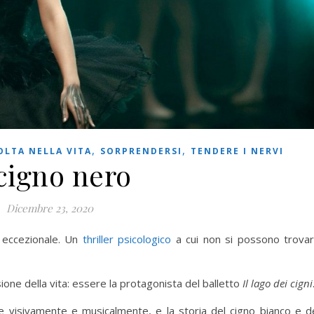
,
,
LTA NELLA VITA
SORPRENDERSI
TENDERE I NERVI
 cigno nero
Dicembre 23, 2020
m eccezionale. Un
thriller psicologico
a cui non si possono trova
ione della vita: essere la protagonista del balletto
I
l lago dei cigni
e visivamente e musicalmente, e la storia del cigno bianco e d