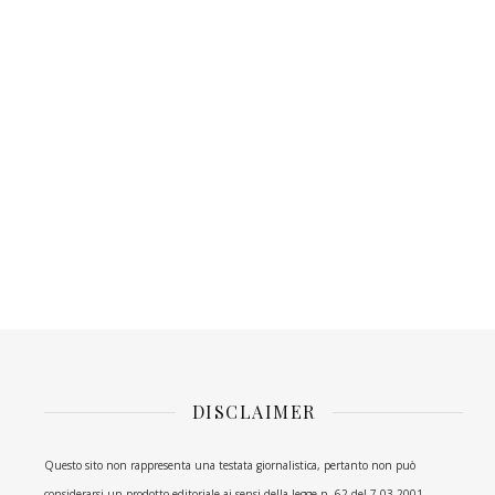
DISCLAIMER
Questo sito non rappresenta una testata giornalistica, pertanto non può
considerarsi un prodotto editoriale ai sensi della legge n. 62 del 7.03.2001.