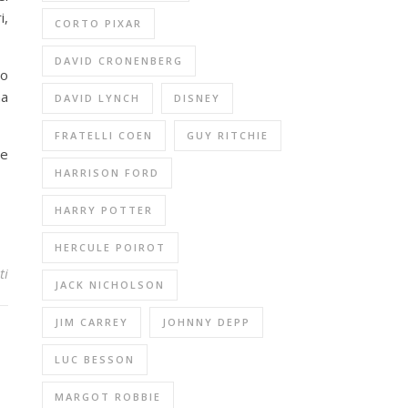
i,
CORTO PIXAR
DAVID CRONENBERG
so
na
DAVID LYNCH
DISNEY
FRATELLI COEN
GUY RITCHIE
te
HARRISON FORD
HARRY POTTER
HERCULE POIROT
ti
JACK NICHOLSON
JIM CARREY
JOHNNY DEPP
LUC BESSON
MARGOT ROBBIE