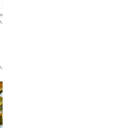
in
e,
n,