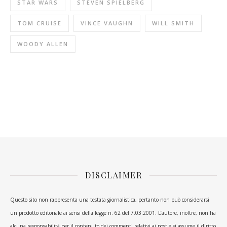
STAR WARS
STEVEN SPIELBERG
TOM CRUISE
VINCE VAUGHN
WILL SMITH
WOODY ALLEN
DISCLAIMER
Questo sito non rappresenta una testata giornalistica, pertanto non può considerarsi
un prodotto editoriale ai sensi della legge n. 62 del 7.03.2001. L’autore, inoltre, non ha
alcuna responsabilità per il contenuto dei commenti relativi ai post e si assume il diritto