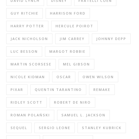
DAVID LYNCH
DISNEY
FRATELLI COEN
GUY RITCHIE
HARRISON FORD
HARRY POTTER
HERCULE POIROT
JACK NICHOLSON
JIM CARREY
JOHNNY DEPP
LUC BESSON
MARGOT ROBBIE
MARTIN SCORSESE
MEL GIBSON
NICOLE KIDMAN
OSCAR
OWEN WILSON
PIXAR
QUENTIN TARANTINO
REMAKE
RIDLEY SCOTT
ROBERT DE NIRO
ROMAN POLAŃSKI
SAMUEL L. JACKSON
SEQUEL
SERGIO LEONE
STANLEY KUBRICK