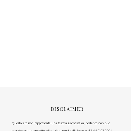
DISCLAIMER
Questo sito non rappresenta una testata giornalistica, pertanto non può
considerarsi un prodotto editoriale ai sensi della legge n. 62 del 7.03.2001.