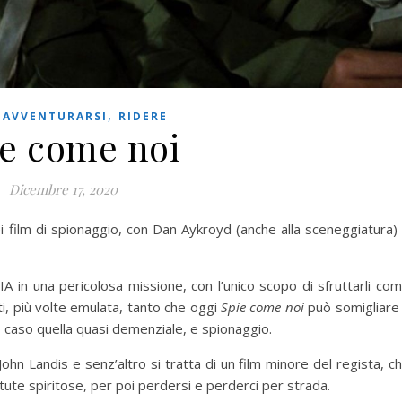
,
,
AVVENTURARSI
RIDERE
ie come noi
Dicembre 17, 2020
i film di spionaggio, con Dan Aykroyd (anche alla sceneggiatura)
IA in una pericolosa missione, con l’unico scopo di sfruttarli co
i, più volte emulata, tanto che oggi
Spie come noi
può somigliare
to caso quella quasi demenziale, e spionaggio.
 John Landis e senz’altro si tratta di un film minore del regista, c
tute spiritose, per poi perdersi e perderci per strada.