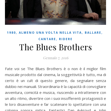
,
,
,
1980
ALMENO UNA VOLTA NELLA VITA
BALLARE
,
CANTARE
RIDERE
The Blues Brothers
Gennaio 7, 2016
Fate voi se The Blues Brothers è o non è il miglior film
musicale prodotto dal cinema, la soggettività è tutto, ma di
certo è un cult di questo genere, da segnalare senza
dubbio nei manuali. Straordinaria è la capacità di convogliare
avventura, comicità e musica, riuscendo a intrattenere con
un alto ritmo, divertire con i suoi insofferenti protagonisti e
le loro disavventure e far scatenare lo spettatore con una
colonna sonora mitica. Fantastici Dan Aykroyd e John