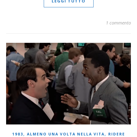
LEGGI TUTTO
1 commento
,
,
1983
ALMENO UNA VOLTA NELLA VITA
RIDERE