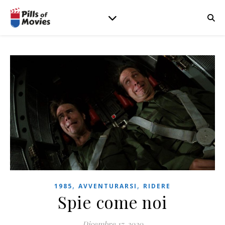
,
,
1985
AVVENTURARSI
RIDERE
Spie come noi
Dicembre 17, 2020