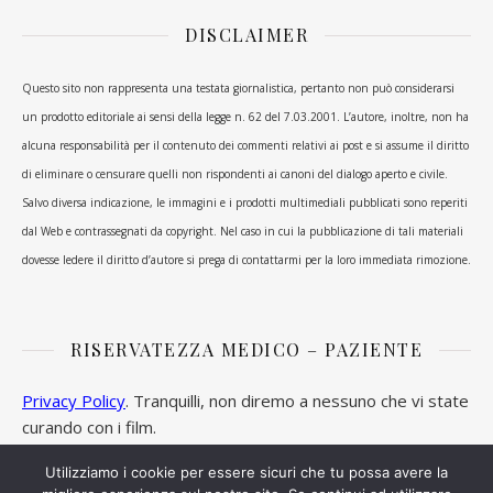
DISCLAIMER
Questo sito non rappresenta una testata giornalistica, pertanto non può considerarsi
un prodotto editoriale ai sensi della legge n. 62 del 7.03.2001. L’autore, inoltre, non ha
alcuna responsabilità per il contenuto dei commenti relativi ai post e si assume il diritto
di eliminare o censurare quelli non rispondenti ai canoni del dialogo aperto e civile.
Salvo diversa indicazione, le immagini e i prodotti multimediali pubblicati sono reperiti
dal Web e contrassegnati da copyright. Nel caso in cui la pubblicazione di tali materiali
dovesse ledere il diritto d’autore si prega di contattarmi per la loro immediata rimozione.
RISERVATEZZA MEDICO – PAZIENTE
Privacy Policy
. Tranquilli, non diremo a nessuno che vi state
curando con i film.
Utilizziamo i cookie per essere sicuri che tu possa avere la