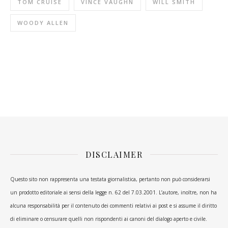
TOM CRUISE
VINCE VAUGHN
WILL SMITH
WOODY ALLEN
DISCLAIMER
Questo sito non rappresenta una testata giornalistica, pertanto non può considerarsi
un prodotto editoriale ai sensi della legge n. 62 del 7.03.2001. L’autore, inoltre, non ha
alcuna responsabilità per il contenuto dei commenti relativi ai post e si assume il diritto
di eliminare o censurare quelli non rispondenti ai canoni del dialogo aperto e civile.