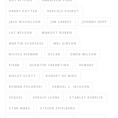
GUY RITCHIE
HARRISON FORD
HARRY POTTER
HERCULE POIROT
JACK NICHOLSON
JIM CARREY
JOHNNY DEPP
LUC BESSON
MARGOT ROBBIE
MARTIN SCORSESE
MEL GIBSON
NICOLE KIDMAN
OSCAR
OWEN WILSON
PIXAR
QUENTIN TARANTINO
REMAKE
RIDLEY SCOTT
ROBERT DE NIRO
ROMAN POLAŃSKI
SAMUEL L. JACKSON
SEQUEL
SERGIO LEONE
STANLEY KUBRICK
STAR WARS
STEVEN SPIELBERG