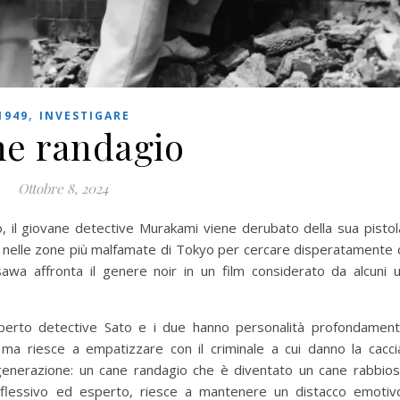
,
1949
INVESTIGARE
e randagio
Ottobre 8, 2024
o, il giovane detective Murakami viene derubato della sua pistol
are nelle zone più malfamate di Tokyo per cercare disperatamente 
sawa affronta il genere noir in un film considerato da alcuni 
esperto detective Sato e i due hanno personalità profondamen
, ma riesce a empatizzare con il criminale a cui danno la cacci
 generazione: un cane randagio che è diventato un cane rabbio
riflessivo ed esperto, riesce a mantenere un distacco emotiv