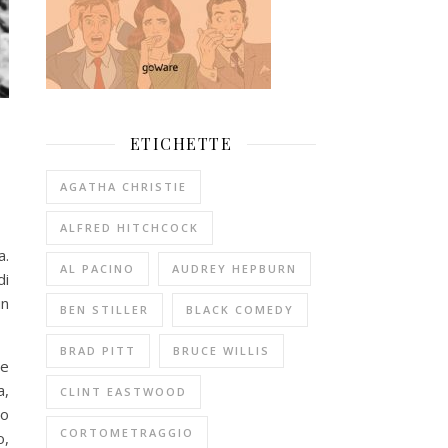
ETICHETTE
AGATHA CHRISTIE
ALFRED HITCHCOCK
a.
AL PACINO
AUDREY HEPBURN
di
un
BEN STILLER
BLACK COMEDY
BRAD PITT
BRUCE WILLIS
te
a,
CLINT EASTWOOD
so
CORTOMETRAGGIO
o,