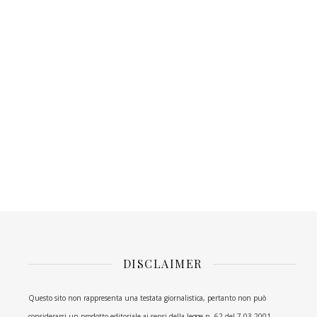
DISCLAIMER
Questo sito non rappresenta una testata giornalistica, pertanto non può
considerarsi un prodotto editoriale ai sensi della legge n. 62 del 7.03.2001.