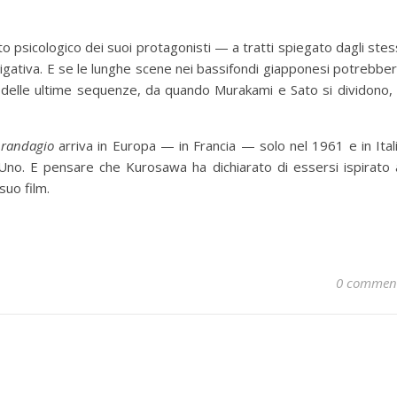
o psicologico dei suoi protagonisti — a tratti spiegato dagli stes
ativa. E se le lunghe scene nei bassifondi giapponesi potrebbe
 delle ultime sequenze, da quando Murakami e Sato si dividono,
 randagio
arriva in Europa — in Francia — solo nel 1961 e in Ital
Uno. E pensare che Kurosawa ha dichiarato di essersi ispirato 
uo film.
0 commen