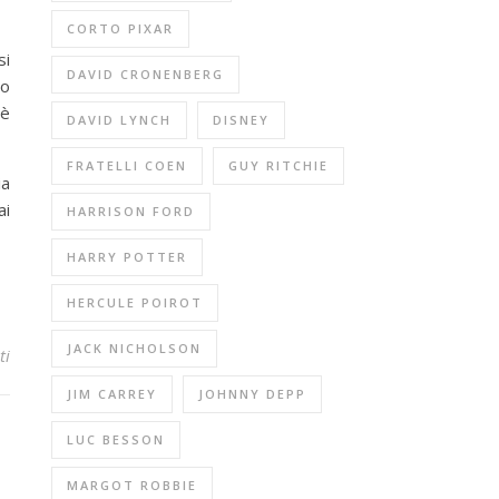
CORTO PIXAR
si
DAVID CRONENBERG
ro
 è
DAVID LYNCH
DISNEY
FRATELLI COEN
GUY RITCHIE
ia
ai
HARRISON FORD
HARRY POTTER
HERCULE POIROT
JACK NICHOLSON
ti
JIM CARREY
JOHNNY DEPP
LUC BESSON
MARGOT ROBBIE