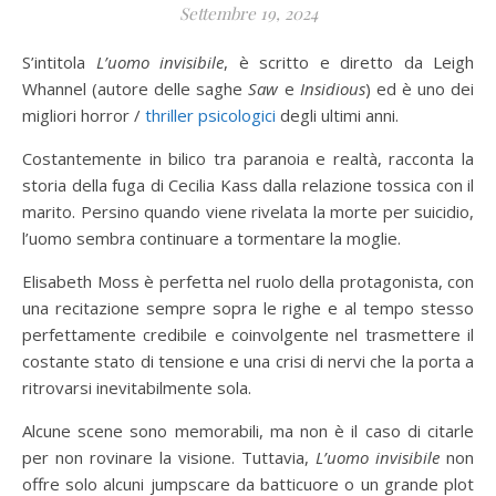
Settembre 19, 2024
S’intitola
L’uomo invisibile
, è scritto e diretto da Leigh
Whannel (autore delle saghe
Saw
e
Insidious
) ed è uno dei
migliori horror /
thriller psicologici
degli ultimi anni.
Costantemente in bilico tra paranoia e realtà, racconta la
storia della fuga di Cecilia Kass dalla relazione tossica con il
marito. Persino quando viene rivelata la morte per suicidio,
l’uomo sembra continuare a tormentare la moglie.
Elisabeth Moss è perfetta nel ruolo della protagonista, con
una recitazione sempre sopra le righe e al tempo stesso
perfettamente credibile e coinvolgente nel trasmettere il
costante stato di tensione e una crisi di nervi che la porta a
ritrovarsi inevitabilmente sola.
Alcune scene sono memorabili, ma non è il caso di citarle
per non rovinare la visione. Tuttavia,
L’uomo invisibile
non
offre solo alcuni jumpscare da batticuore o un grande plot