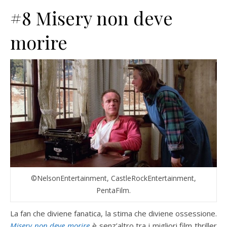
#8 Misery non deve
morire
©NelsonEntertainment, CastleRockEntertainment,
PentaFilm.
La fan che diviene fanatica, la stima che diviene ossessione.
Misery non deve morire
è senz’altro tra i migliori film thriller