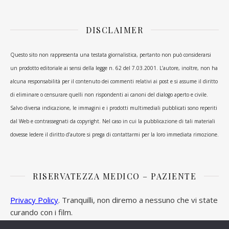
DISCLAIMER
Questo sito non rappresenta una testata giornalistica, pertanto non può considerarsi
un prodotto editoriale ai sensi della legge n. 62 del 7.03.2001. L’autore, inoltre, non ha
alcuna responsabilità per il contenuto dei commenti relativi ai post e si assume il diritto
di eliminare o censurare quelli non rispondenti ai canoni del dialogo aperto e civile.
Salvo diversa indicazione, le immagini e i prodotti multimediali pubblicati sono reperiti
dal Web e contrassegnati da copyright. Nel caso in cui la pubblicazione di tali materiali
dovesse ledere il diritto d’autore si prega di contattarmi per la loro immediata rimozione.
RISERVATEZZA MEDICO – PAZIENTE
Privacy Policy
. Tranquilli, non diremo a nessuno che vi state
curando con i film.