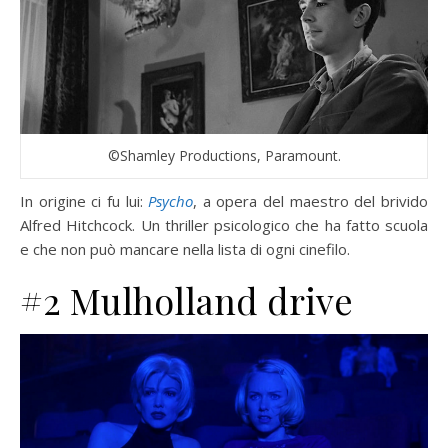
©Shamley Productions, Paramount.
In origine ci fu lui:
Psycho
, a opera del maestro del brivido
Alfred Hitchcock. Un thriller psicologico che ha fatto scuola
e che non può mancare nella lista di ogni cinefilo.
#2 Mulholland drive