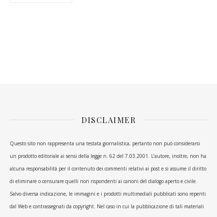
DISCLAIMER
Questo sito non rappresenta una testata giornalistica, pertanto non può considerarsi
un prodotto editoriale ai sensi della legge n. 62 del 7.03.2001. L’autore, inoltre, non ha
alcuna responsabilità per il contenuto dei commenti relativi ai post e si assume il diritto
di eliminare o censurare quelli non rispondenti ai canoni del dialogo aperto e civile.
Salvo diversa indicazione, le immagini e i prodotti multimediali pubblicati sono reperiti
dal Web e contrassegnati da copyright. Nel caso in cui la pubblicazione di tali materiali