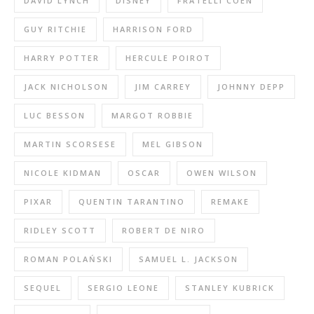
DAVID LYNCH
DISNEY
FRATELLI COEN
GUY RITCHIE
HARRISON FORD
HARRY POTTER
HERCULE POIROT
JACK NICHOLSON
JIM CARREY
JOHNNY DEPP
LUC BESSON
MARGOT ROBBIE
MARTIN SCORSESE
MEL GIBSON
NICOLE KIDMAN
OSCAR
OWEN WILSON
PIXAR
QUENTIN TARANTINO
REMAKE
RIDLEY SCOTT
ROBERT DE NIRO
ROMAN POLAŃSKI
SAMUEL L. JACKSON
SEQUEL
SERGIO LEONE
STANLEY KUBRICK