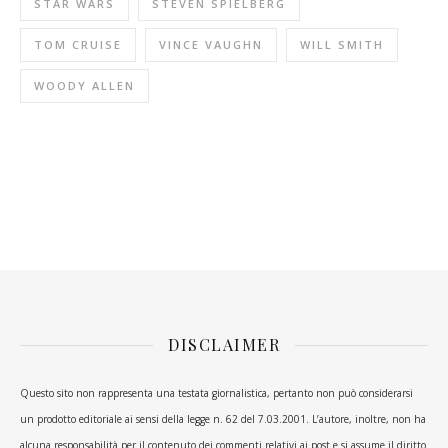
STAR WARS
STEVEN SPIELBERG
TOM CRUISE
VINCE VAUGHN
WILL SMITH
WOODY ALLEN
DISCLAIMER
Questo sito non rappresenta una testata giornalistica, pertanto non può considerarsi
un prodotto editoriale ai sensi della legge n. 62 del 7.03.2001. L’autore, inoltre, non ha
alcuna responsabilità per il contenuto dei commenti relativi ai post e si assume il diritto