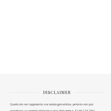
DISCLAIMER
Questo sito non rappresenta una testata giornalistica, pertanto non può
considerarsi un prodotto editoriale ai sensi della legge n. 62 del 7.03.2001.