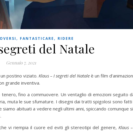
,
,
OVERSI
FANTASTICARE
RIDERE
segreti del Natale
Gennaio 7, 2021
un postino viziato.
Klaus – I segreti del Natale
è un film d’animazio
con grande inventiva.
oi tenero, fino a commuovere. Un ventaglio di emozioni seguito d
ria, muta le sue sfumature. I disegni dai tratti spigolosi sono fatti
e siamo abituati a vedere negli ultimi anni, spiccando comunque s
.
 che vi riempia il cuore ed eviti gli stereotipi del genere,
Klaus –