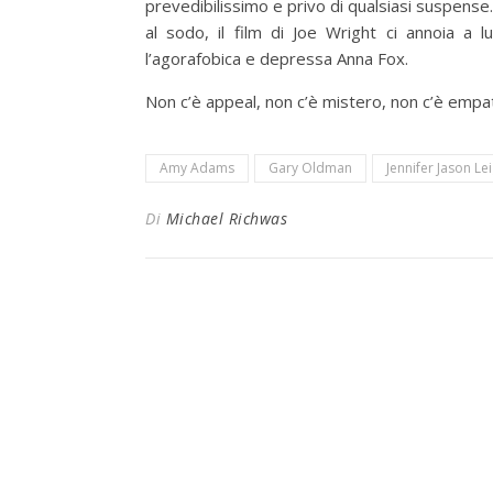
prevedibilissimo e privo di qualsiasi suspense.
al sodo, il film di Joe Wright ci annoia a l
l’agorafobica e depressa Anna Fox.
Non c’è appeal, non c’è mistero, non c’è empatia
Amy Adams
Gary Oldman
Jennifer Jason Le
Di
Michael Richwas