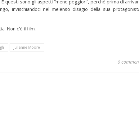
 E questi sono gli aspetti “meno peggiori”, perché prima di arriva
ungo, invischiandoci nel melenso disagio della sua protagonist
. Non c’è il film.
igh
Julianne Moore
0 commen