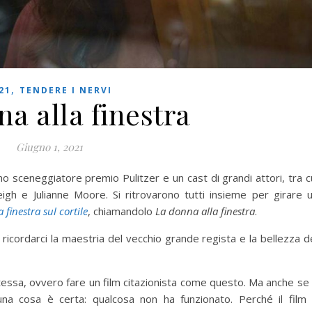
,
21
TENDERE I NERVI
a alla finestra
Giugno 1, 2021
no sceneggiatore premio Pulitzer e un cast di grandi attori, tra c
gh e Julianne Moore. Si ritrovarono tutti insieme per girare 
a finestra sul cortile
, chiamandolo
La donna alla finestra
.
 ricordarci la maestria del vecchio grande regista e la bellezza d
tessa, ovvero fare un film citazionista come questo. Ma anche se
 una cosa è certa: qualcosa non ha funzionato. Perché il film