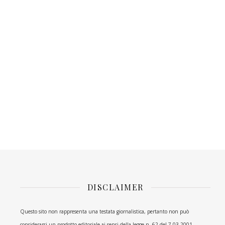
DISCLAIMER
Questo sito non rappresenta una testata giornalistica, pertanto non può
considerarsi un prodotto editoriale ai sensi della legge n. 62 del 7.03.2001.