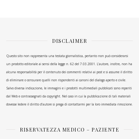
DISCLAIMER
Questo sito non rappresenta una testata giornalistica, pertanto non può considerarsi
un prodotto editoriale ai sensi della legge n. 62 del 7.03.2001. L’autore, inoltre, non ha
alcuna responsabilità per il contenuto dei commenti relativi ai post e si assume il diritto
di eliminare o censurare quelli non rispondenti ai canoni del dialogo aperto e civile.
Salvo diversa indicazione, le immagini e i prodotti multimediali pubblicati sono reperiti
dal Web e contrassegnati da copyright. Nel caso in cui la pubblicazione di tali materiali
dovesse ledere il diritto d’autore si prega di contattarmi per la loro immediata rimozione.
RISERVATEZZA MEDICO – PAZIENTE