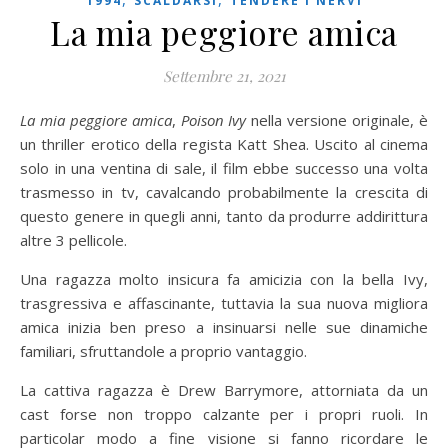
1994
SCALDARSI
TENDERE I NERVI
La mia peggiore amica
Settembre 21, 2021
La mia peggiore amica
,
Poison Ivy
nella versione originale, è
un thriller erotico della regista Katt Shea. Uscito al cinema
solo in una ventina di sale, il film ebbe successo una volta
trasmesso in tv, cavalcando probabilmente la crescita di
questo genere in quegli anni, tanto da produrre addirittura
altre 3 pellicole.
Una ragazza molto insicura fa amicizia con la bella Ivy,
trasgressiva e affascinante, tuttavia la sua nuova migliora
amica inizia ben preso a insinuarsi nelle sue dinamiche
familiari, sfruttandole a proprio vantaggio.
La cattiva ragazza è Drew Barrymore, attorniata da un
cast forse non troppo calzante per i propri ruoli. In
particolar modo a fine visione si fanno ricordare le