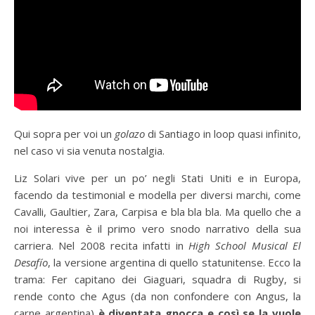
Qui sopra per voi un
golazo
di Santiago in loop quasi infinito,
nel caso vi sia venuta nostalgia.
Liz Solari vive per un po’ negli Stati Uniti e in Europa,
facendo da testimonial e modella per diversi marchi, come
Cavalli, Gaultier, Zara, Carpisa e bla bla bla. Ma quello che a
noi interessa è il primo vero snodo narrativo della sua
carriera. Nel 2008 recita infatti in
High School Musical El
Desafío
, la versione argentina di quello statunitense. Ecco la
trama: Fer capitano dei Giaguari, squadra di Rugby, si
rende conto che Agus (da non confondere con Angus, la
carne argentina)
è diventata gnocca e così se la vuole