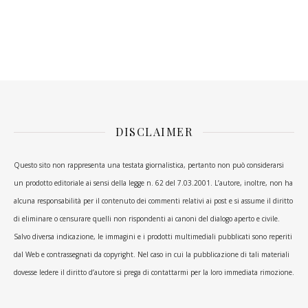
DISCLAIMER
Questo sito non rappresenta una testata giornalistica, pertanto non può considerarsi
un prodotto editoriale ai sensi della legge n. 62 del 7.03.2001. L’autore, inoltre, non ha
alcuna responsabilità per il contenuto dei commenti relativi ai post e si assume il diritto
di eliminare o censurare quelli non rispondenti ai canoni del dialogo aperto e civile.
Salvo diversa indicazione, le immagini e i prodotti multimediali pubblicati sono reperiti
dal Web e contrassegnati da copyright. Nel caso in cui la pubblicazione di tali materiali
dovesse ledere il diritto d’autore si prega di contattarmi per la loro immediata rimozione.