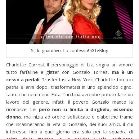
Sì, lo guardavo. Lo confesso! ©TvBlog
Charlotte Carresi, il personaggio di Liz, sogna un amore
tutto farfalline e glitter con Gonzalo Torres,
ma è un
cesso a pedali
. Trasferitasi a New York, Charlotte torna in
patria 8 anni dopo, trasformatasi in uno splendido cigno,
tanto che nemmeno Fata Turchina avrebbe potuto fare un
lavoro del genere, infatti il povero Gonzalo manco la
riconosce. Lei
però non si limita a dirglielo, essendo
donna
, ma inizia ad ordire sofisticate e diaboliche trame
che incasineranno la vita di Gonzalo, dei suoi amici, il cui
interesse fino a quel giorno era solo per la squadra di
calcio dove giocano, e la povera Quela, anch’essa