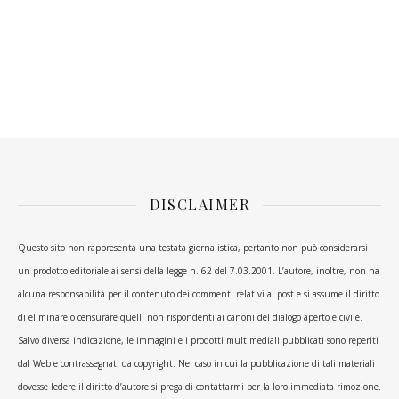
DISCLAIMER
Questo sito non rappresenta una testata giornalistica, pertanto non può considerarsi
un prodotto editoriale ai sensi della legge n. 62 del 7.03.2001. L’autore, inoltre, non ha
alcuna responsabilità per il contenuto dei commenti relativi ai post e si assume il diritto
di eliminare o censurare quelli non rispondenti ai canoni del dialogo aperto e civile.
Salvo diversa indicazione, le immagini e i prodotti multimediali pubblicati sono reperiti
dal Web e contrassegnati da copyright. Nel caso in cui la pubblicazione di tali materiali
dovesse ledere il diritto d’autore si prega di contattarmi per la loro immediata rimozione.