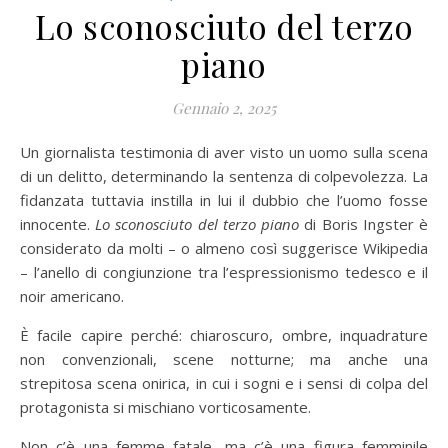
Lo sconosciuto del terzo
piano
Gennaio 2, 2025
Un giornalista testimonia di aver visto un uomo sulla scena
di un delitto, determinando la sentenza di colpevolezza. La
fidanzata tuttavia instilla in lui il dubbio che l’uomo fosse
innocente.
Lo sconosciuto del terzo
piano
di Boris Ingster è
considerato da molti – o almeno così suggerisce Wikipedia
– l’anello di congiunzione tra l’espressionismo tedesco e il
noir americano.
È facile capire perché: chiaroscuro, ombre, inquadrature
non convenzionali, scene notturne; ma anche una
strepitosa scena onirica, in cui i sogni e i sensi di colpa del
protagonista si mischiano vorticosamente.
Non c’è una femme fatale, ma c’è una figura femminile