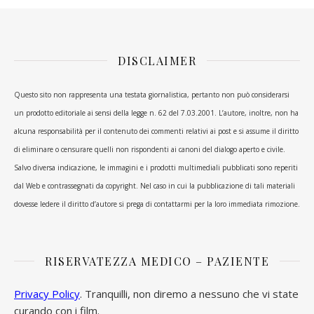
DISCLAIMER
Questo sito non rappresenta una testata giornalistica, pertanto non può considerarsi
un prodotto editoriale ai sensi della legge n. 62 del 7.03.2001. L’autore, inoltre, non ha
alcuna responsabilità per il contenuto dei commenti relativi ai post e si assume il diritto
di eliminare o censurare quelli non rispondenti ai canoni del dialogo aperto e civile.
Salvo diversa indicazione, le immagini e i prodotti multimediali pubblicati sono reperiti
dal Web e contrassegnati da copyright. Nel caso in cui la pubblicazione di tali materiali
dovesse ledere il diritto d’autore si prega di contattarmi per la loro immediata rimozione.
RISERVATEZZA MEDICO – PAZIENTE
Privacy Policy
. Tranquilli, non diremo a nessuno che vi state
curando con i film.