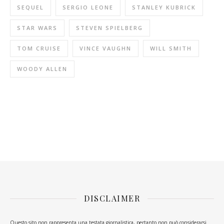
SEQUEL
SERGIO LEONE
STANLEY KUBRICK
STAR WARS
STEVEN SPIELBERG
TOM CRUISE
VINCE VAUGHN
WILL SMITH
WOODY ALLEN
DISCLAIMER
Questo sito non rappresenta una testata giornalistica, pertanto non può considerarsi