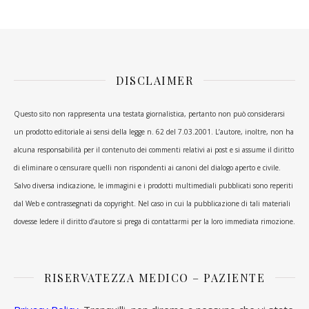
DISCLAIMER
Questo sito non rappresenta una testata giornalistica, pertanto non può considerarsi
un prodotto editoriale ai sensi della legge n. 62 del 7.03.2001. L’autore, inoltre, non ha
alcuna responsabilità per il contenuto dei commenti relativi ai post e si assume il diritto
di eliminare o censurare quelli non rispondenti ai canoni del dialogo aperto e civile.
Salvo diversa indicazione, le immagini e i prodotti multimediali pubblicati sono reperiti
dal Web e contrassegnati da copyright. Nel caso in cui la pubblicazione di tali materiali
dovesse ledere il diritto d’autore si prega di contattarmi per la loro immediata rimozione.
RISERVATEZZA MEDICO – PAZIENTE