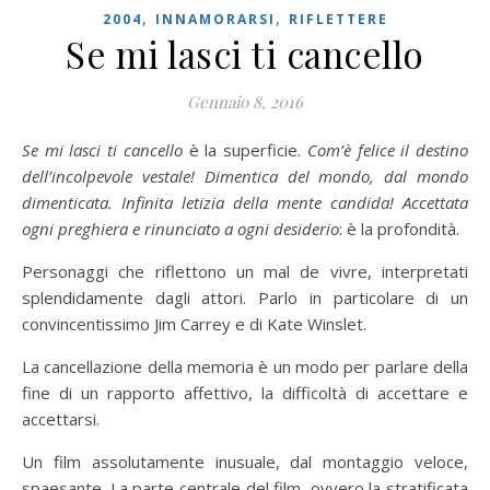
,
,
2004
INNAMORARSI
RIFLETTERE
Se mi lasci ti cancello
Gennaio 8, 2016
Se mi lasci ti cancello
è la superficie.
Com’è felice il destino
dell’incolpevole vestale! Dimentica del mondo, dal mondo
dimenticata. Infinita letizia della mente candida! Accettata
ogni preghiera e rinunciato a ogni desiderio
: è la profondità.
Personaggi che riflettono un mal de vivre, interpretati
splendidamente dagli attori. Parlo in particolare di un
convincentissimo Jim Carrey e di Kate Winslet.
La cancellazione della memoria è un modo per parlare della
fine di un rapporto affettivo, la difficoltà di accettare e
accettarsi.
Un film assolutamente inusuale, dal montaggio veloce,
spaesante. La parte centrale del film, ovvero la stratificata