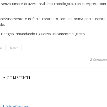
i, senza timore di avere realismo cronologico, con interpretazioni
mprovvisamente e in forte contrasto con una prima parte ironica
ale.
re il segno, rimandando il giudizio unicamente al gusto.
an
teatro
2 Commen
2 COMMENTI
o | Pills of Movies