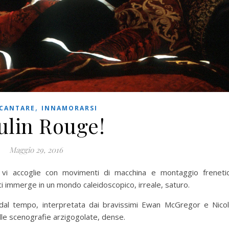
,
CANTARE
INNAMORARSI
lin Rouge!
Maggio 29, 2016
i accoglie con movimenti di macchina e montaggio frenetic
 ci immerge in un mondo caleidoscopico, irreale, saturo.
i dal tempo, interpretata dai bravissimi Ewan McGregor e Nico
lle scenografie arzigogolate, dense.