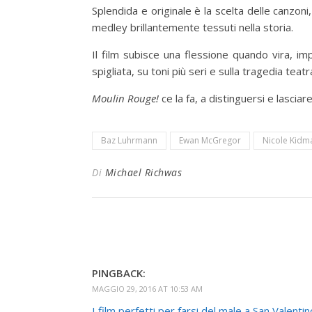
Splendida e originale è la scelta delle canzon
medley brillantemente tessuti nella storia.
Il film subisce una flessione quando vira, i
spigliata, su toni più seri e sulla tragedia teatr
Moulin Rouge!
ce la fa, a distinguersi e lascia
Baz Luhrmann
Ewan McGregor
Nicole Kidm
Di
Michael Richwas
PINGBACK:
MAGGIO 29, 2016 AT 10:53 AM
I film perfetti per farsi del male a San Valentin