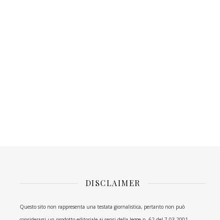
DISCLAIMER
Questo sito non rappresenta una testata giornalistica, pertanto non può
considerarsi un prodotto editoriale ai sensi della legge n. 62 del 7.03.2001.