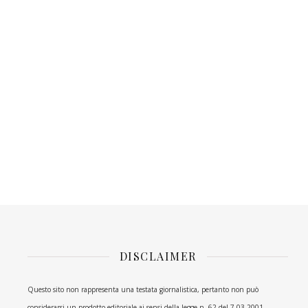
DISCLAIMER
Questo sito non rappresenta una testata giornalistica, pertanto non può
considerarsi un prodotto editoriale ai sensi della legge n. 62 del 7.03.2001.