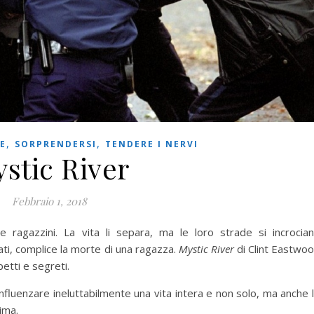
,
,
E
SORPRENDERSI
TENDERE I NERVI
stic River
Febbraio 1, 2018
 ragazzini. La vita li separa, ma le loro strade si incrocia
i, complice la morte di una ragazza.
Mystic River
di Clint Eastwo
petti e segreti.
nfluenzare ineluttabilmente una vita intera e non solo, ma anche 
ima.