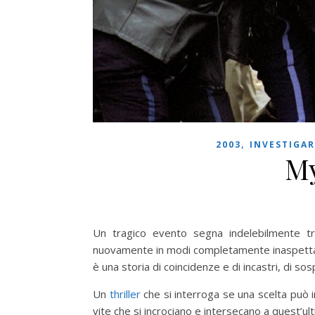
,
2003
INVESTIGAR
My
Un tragico evento segna indelebilmente tre
nuovamente in modi completamente inaspettat
è una storia di coincidenze e di incastri, di sos
Un
thriller
che si interroga se una scelta può i
vite che si incrociano e intersecano a quest’ult