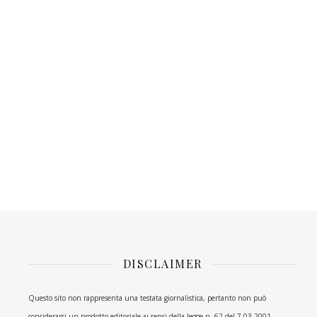
DISCLAIMER
Questo sito non rappresenta una testata giornalistica, pertanto non può
considerarsi un prodotto editoriale ai sensi della legge n. 62 del 7.03.2001.