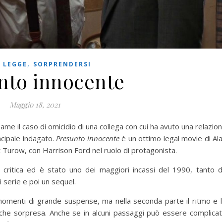
,
,
LEGGE
SORPRENDERSI
nto innocente
Maggio 18, 2021
me il caso di omicidio di una collega con cui ha avuto una relazio
ncipale indagato.
Presunto innocente
è un ottimo legal movie di Al
 Turow, con Harrison Ford nel ruolo di protagonista.
a critica ed è stato uno dei maggiori incassi del 1990, tanto 
 serie e poi un sequel.
ha momenti di grande suspense, ma nella seconda parte il ritmo e 
alche sorpresa. Anche se in alcuni passaggi può essere complica