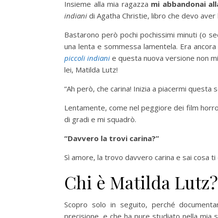
Insieme alla mia ragazza
mi abbandonai all
indiani
di Agatha Christie, libro che devo aver 
Bastarono però pochi pochissimi minuti (o secon
una lenta e sommessa lamentela. Era ancora 
piccoli indiani
e questa nuova versione non mi 
lei, Matilda Lutz!
“Ah però, che carina! Inizia a piacermi questa s
Lentamente, come nel peggiore dei film horror
di gradi e mi squadrò.
“Davvero la trovi carina?”
Sì amore, la trovo davvero carina e sai cosa ti d
Chi è Matilda Lutz?
Scopro solo in seguito, perché documentars
precisione, e che ha pure studiato nella mia 