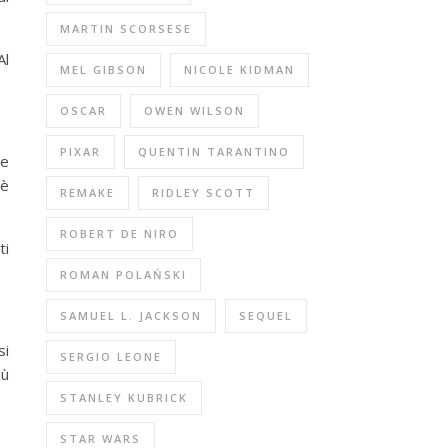
MARTIN SCORSESE
Al
MEL GIBSON
NICOLE KIDMAN
OSCAR
OWEN WILSON
PIXAR
QUENTIN TARANTINO
 e
 è
REMAKE
RIDLEY SCOTT
ROBERT DE NIRO
ti
ROMAN POLAŃSKI
SAMUEL L. JACKSON
SEQUEL
si
SERGIO LEONE
iù
STANLEY KUBRICK
STAR WARS