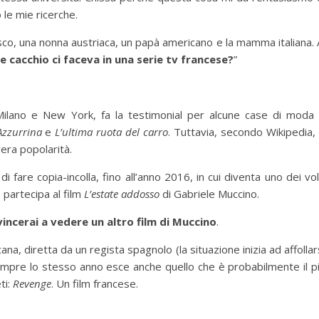
 le mie ricerche.
co, una nonna austriaca, un papà americano e la mamma italiana. 
e cacchio ci faceva in una serie tv francese?
”
 Milano e New York, fa la testimonial per alcune case di moda
Azzurrina
e
L’ultima ruota del carro
. Tuttavia, secondo Wikipedia,
vera popolarità.
i fare copia-incolla, fino all’anno 2016, in cui diventa uno dei vol
partecipa al film
L’estate addosso
di Gabriele Muccino.
ncerai a vedere un altro film di Muccino
.
, diretta da un regista spagnolo (la situazione inizia ad affollar
empre lo stesso anno esce anche quello che è probabilmente il p
ti:
Revenge
. Un film francese.