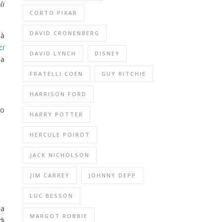
li
CORTO PIXAR
DAVID CRONENBERG
ià
ci
DAVID LYNCH
DISNEY
na
FRATELLI COEN
GUY RITCHIE
HARRISON FORD
to
HARRY POTTER
HERCULE POIROT
JACK NICHOLSON
JIM CARREY
JOHNNY DEPP
LUC BESSON
la
MARGOT ROBBIE
di