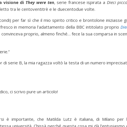
a visione di
They were ten
, serie francese ispirata a
Dieci picco
letto tra le centoventitrè e le duecentodue volte.
di) per far sì che il mio spirito critico e brontolone iniziasse g
fresco in memoria l’adattamento della BBC intitolato proprio
Die
convinceva proprio, almeno finché… fece la sua comparsa in sce
erie.”
 di serie B, la mia ragazza voltò la testa di un numero imprecisa
ico, ci scrivo pure un articolo!
i è importante, che Matilda Lutz è italiana, di Milano per 
stessa università. Chissà perché questa cosa mi dà l’entusiasmo 