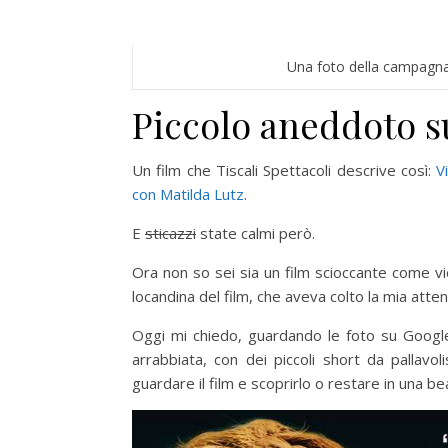
Una foto della campagna p
Piccolo aneddoto 
Un film che Tiscali Spettacoli descrive così:
V
con Matilda Lutz
.
E
sticazzi
state calmi però.
Ora non so sei sia un film scioccante come v
locandina del film, che aveva colto la mia att
Oggi mi chiedo, guardando le foto su Googl
arrabbiata, con dei piccoli short da pallavo
guardare il film e scoprirlo o restare in una b