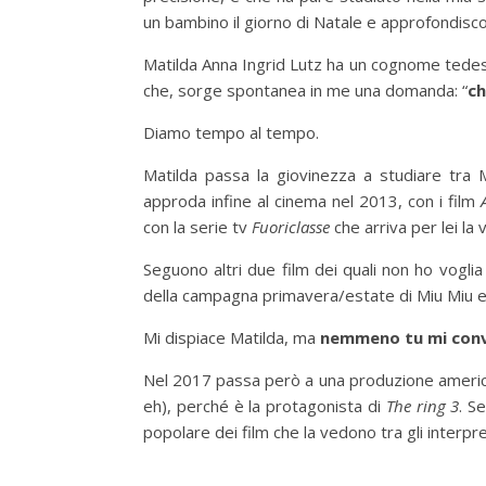
un bambino il giorno di Natale e approfondisco
Matilda Anna Ingrid Lutz ha un cognome tedes
che, sorge spontanea in me una domanda: “
ch
Diamo tempo al tempo.
Matilda passa la giovinezza a studiare tra
approda infine al cinema nel 2013, con i film
con la serie tv
Fuoriclasse
che arriva per lei la 
Seguono altri due film dei quali non ho voglia d
della campagna primavera/estate di Miu Miu e 
Mi dispiace Matilda, ma
nemmeno tu mi convi
Nel 2017 passa però a una produzione americana
eh), perché è la protagonista di
The ring 3
. S
popolare dei film che la vedono tra gli interpre