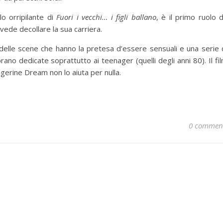
olo orripilante di
Fuori i vecchi… i figli ballano
, è il primo ruolo 
vede decollare la sua carriera.
 delle scene che hanno la pretesa d’essere sensuali e una serie 
no dedicate soprattutto ai teenager (quelli degli anni 80). Il fi
ngerine Dream non lo aiuta per nulla.
0 commen