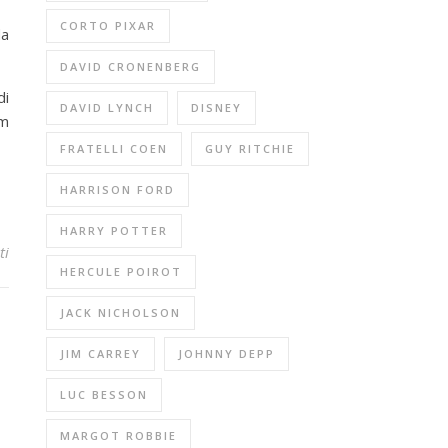
CORTO PIXAR
da
DAVID CRONENBERG
di
DAVID LYNCH
DISNEY
lm
FRATELLI COEN
GUY RITCHIE
HARRISON FORD
HARRY POTTER
ti
HERCULE POIROT
JACK NICHOLSON
JIM CARREY
JOHNNY DEPP
LUC BESSON
MARGOT ROBBIE