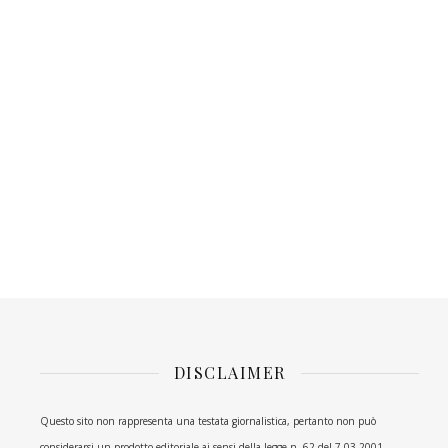
DISCLAIMER
Questo sito non rappresenta una testata giornalistica, pertanto non può
considerarsi un prodotto editoriale ai sensi della legge n. 62 del 7.03.2001.