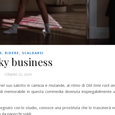
,
,
3
RIDERE
SCALDARSI
ky business
Giugno 22, 2020
 nel suo salotto in camicia e mutande, al ritmo di
Old time rock a
ro di memorabile in questa commedia divenuta inspiegabilmente 
pegnato con lo studio, conosce una prostituta che lo trascinerà n
 da parecchi soldi.