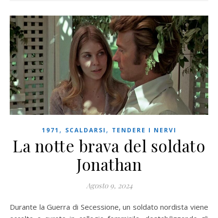
,
,
1971
SCALDARSI
TENDERE I NERVI
La notte brava del soldato
Jonathan
Agosto 9, 2024
Durante la Guerra di Secessione, un soldato nordista viene