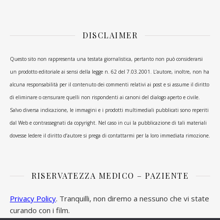
DISCLAIMER
Questo sito non rappresenta una testata giornalistica, pertanto non può considerarsi
un prodotto editoriale ai sensi della legge n. 62 del 7.03.2001. L’autore, inoltre, non ha
alcuna responsabilità per il contenuto dei commenti relativi ai post e si assume il diritto
di eliminare o censurare quelli non rispondenti ai canoni del dialogo aperto e civile.
Salvo diversa indicazione, le immagini e i prodotti multimediali pubblicati sono reperiti
dal Web e contrassegnati da copyright. Nel caso in cui la pubblicazione di tali materiali
dovesse ledere il diritto d’autore si prega di contattarmi per la loro immediata rimozione.
RISERVATEZZA MEDICO – PAZIENTE
Privacy Policy
. Tranquilli, non diremo a nessuno che vi state
curando con i film.