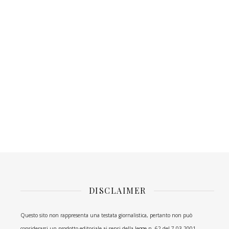
DISCLAIMER
Questo sito non rappresenta una testata giornalistica, pertanto non può
considerarsi un prodotto editoriale ai sensi della legge n. 62 del 7.03.2001.