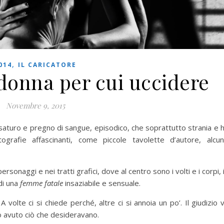
,
014
IL CARICATORE
 donna per cui uccidere
Novembre 9, 2015
saturo e pregno di sangue, episodico, che soprattutto strania e 
ografie affascinanti, come piccole tavolette d’autore, alcu
rsonaggi e nei tratti grafici, dove al centro sono i volti e i corpi, 
di una
femme fatale
insaziabile e sensuale.
. A volte ci si chiede perché, altre ci si annoia un po’. Il giudizio 
no avuto ciò che desideravano.