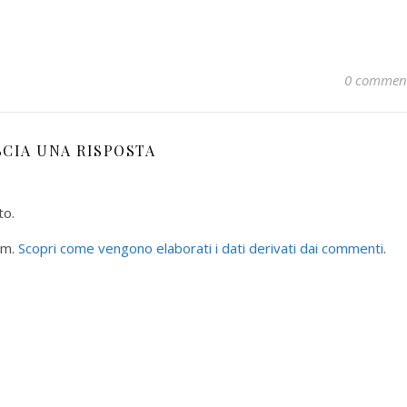
0 commen
SCIA UNA RISPOSTA
to.
am.
Scopri come vengono elaborati i dati derivati dai commenti
.