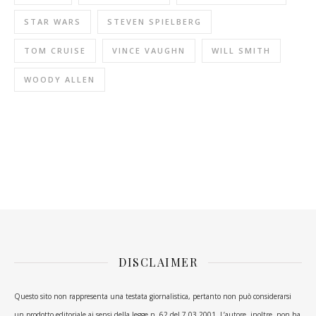
STAR WARS
STEVEN SPIELBERG
TOM CRUISE
VINCE VAUGHN
WILL SMITH
WOODY ALLEN
DISCLAIMER
Questo sito non rappresenta una testata giornalistica, pertanto non può considerarsi
un prodotto editoriale ai sensi della legge n. 62 del 7.03.2001. L’autore, inoltre, non ha