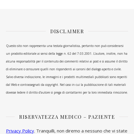
DISCLAIMER
Questo sito non rappresenta una testata giornalistica, pertanto non può considerarsi
un prodotto editoriale ai sensi della legge n. 62 del 7.03.2001. L’autore, inoltre, non ha
alcuna responsabilità per il contenuto dei commenti relativi ai post e si assume il diritto
di eliminare o censurare quelli non rispondenti ai canoni del dialogo aperto e civile.
Salvo diversa indicazione, le immagini e i prodotti multimediali pubblicati sono reperiti
dal Web e contrassegnati da copyright. Nel caso in cui la pubblicazione di tali materiali
dovesse ledere il diritto d’autore si prega di contattarmi per la loro immediata rimozione.
RISERVATEZZA MEDICO – PAZIENTE
Privacy Policy
. Tranquilli, non diremo a nessuno che vi state